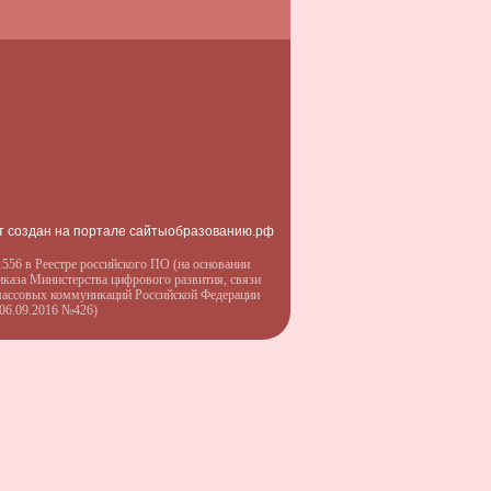
т создан на портале сайтыобразованию.рф
556 в Реестре российского ПО (на основании
иказа Министерства цифрового развития, связи
массовых коммуникаций Российской Федерации
 06.09.2016 №426)