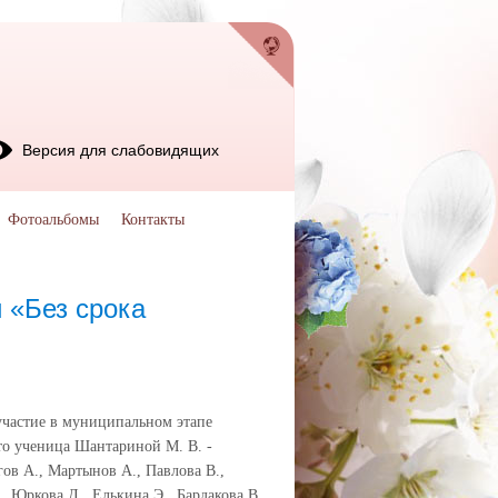
Версия для слабовидящих
Фотоальбомы
Контакты
 «Без срока
частие в муниципальном этапе
то ученица Шантариной М. В. -
ов А., Мартынов А., Павлова В.,
, Юркова Д., Елькина Э., Бардакова В.