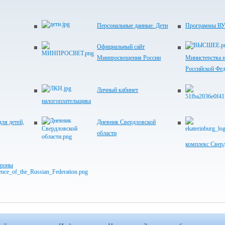
Персональные данные. Дети
Программы ВУ
Официальный сайт
Минпросвещения России
Министерства н
Российской Фе
Личный кабинет
налогоплательщика
ля детей,
Дневник Свердловской
области
комплекс Свер
ороны