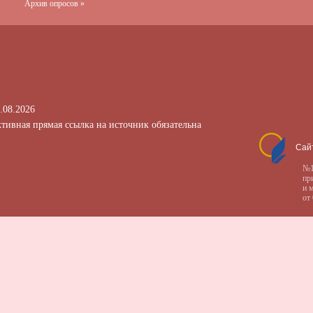
Архив опросов »
.08.2026
тивная прямая ссылка на источник обязательна
Сай
№1
пр
и 
от