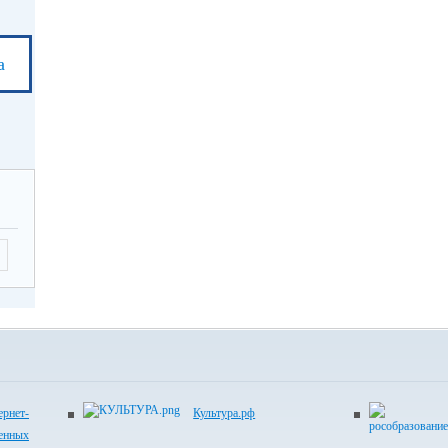
а
рнет-
Культура.рф
венных