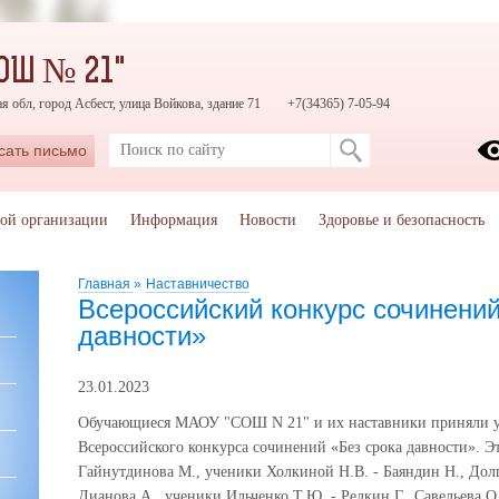
ОШ № 21"
я обл, город Асбест, улица Войкова, здание 71
+7(34365) 7-05-94
сать письмо
ной организации
Информация
Новости
Здоровье и безопасность
Главная
»
Наставничество
Всероссийский конкурс сочинений
давности»
23.01.2023
Обучающиеся МАОУ "СОШ N 21" и их наставники приняли у
Всероссийского конкурса сочинений «Без срока давности». Э
Гайнутдинова М., ученики Холкиной Н.В. - Баяндин Н., Долг
Дианова А., ученики Ильченко Т.Ю. - Редкин Г., Савельева О.